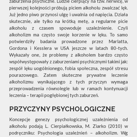
zaburzenia psychiczne. Ludzie cierpiący na tzw. nerwicę, w
pierwszej kolejności próbują piciem alkoholu zwalczać lęk.
Już jedno piwo przynosi ulgę i uwalnia od napięcia. Działa
skutecznie, ale tylko na krótką metę, a regularne picie
alkoholu z czasem spowoduje uzależnienie. Czyli
alkoholizm ma często swoje korzenie w lęku. To samo
potwierdziły badania prowadzone przez Marlatta,
Gordona i Kesslera w USA jeszcze w latach 80-tych.
Wykazały one, że problemy z alkoholem bardzo często
współwystępowały z zaburzeniami psychicznymi takimi jak:
zespół lęku uogólnionego, fobia społeczna, zespół stresu
pourazowego. Zatem skuteczne prywatne leczenie
alkoholizmu wynikającego z tych przyczyn wymaga
przeprowadzenia równolegle lub w ramach kontynuacji
leczenia – terapii pogłębionej tych zaburzeń.
PRZYCZYNY PSYCHOLOGICZNE
Koncepcje genezy psychologicznej uzależnienia od
alkoholu podają L. Cierpiałkowska, M. Ziarko (2010) w
podręczniku: Psychologia uzależnień – alkoholizm. Wg