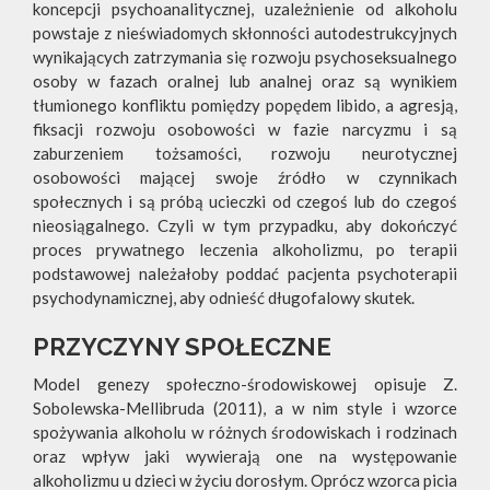
koncepcji psychoanalitycznej, uzależnienie od alkoholu
powstaje z nieświadomych skłonności autodestrukcyjnych
wynikających zatrzymania się rozwoju psychoseksualnego
osoby w fazach oralnej lub analnej oraz są wynikiem
tłumionego konfliktu pomiędzy popędem libido, a agresją,
fiksacji rozwoju osobowości w fazie narcyzmu i są
zaburzeniem tożsamości, rozwoju neurotycznej
osobowości mającej swoje źródło w czynnikach
społecznych i są próbą ucieczki od czegoś lub do czegoś
nieosiągalnego. Czyli w tym przypadku, aby dokończyć
proces prywatnego leczenia alkoholizmu, po terapii
podstawowej należałoby poddać pacjenta psychoterapii
psychodynamicznej, aby odnieść długofalowy skutek.
PRZYCZYNY SPOŁECZNE
Model genezy społeczno-środowiskowej opisuje Z.
Sobolewska-Mellibruda (2011), a w nim style i wzorce
spożywania alkoholu w różnych środowiskach i rodzinach
oraz wpływ jaki wywierają one na występowanie
alkoholizmu u dzieci w życiu dorosłym. Oprócz wzorca picia