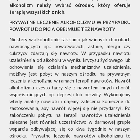
alkoholizm należy wybrać ośrodek, który oferuje
terapię wszystkich z nich.
PRYWATNE LECZENIE ALKOHOLIZMU W PRZYPADKU
POWROTU DO PICIA OBEJMUJE TEŻ NAWROTY
Niestety w alkoholizmie tak samo jak w innych chorobach
nawracających np.: nowotworach, astmie, alergii czy
cukrzycy zdarzają się nawroty. W przypadku nawrotu
uzależnienia od alkoholu w wyniku kryzysu życiowego lub
odnowienia się działania mechanizmów uzależnienia,
możliwy jest pobyt w naszym ośrodku na prywatnym
leczeniu alkoholizmu w ramach terapii nawrotów. Nawrót
alkoholizmu często łączy się z nawrotem innych chorób
współistniejących np. depresji lub nerwicy. Wykonujemy
wtedy analizę nawrotu i dajemy zalecenia konieczne do
zastosowania, aby nawrót więcej się nie przydarzył. Po
zakończeniu pobytu na terapii nawrotów uzależnienia
zalecane jest również uczestnictwo w darmowej grupie
wsparcia odbywającej się co dwa tygodnie w naszym
ośrodku. Prywatne leczenie nawrotów alkoholizmu to