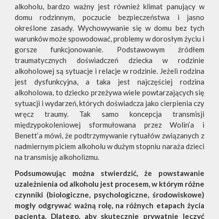
alkoholu, bardzo ważny jest również klimat panujący w
domu rodzinnym, poczucie bezpieczeństwa i jasno
określone zasady. Wychowywanie się w domu bez tych
warunków może spowodować, problemy w dorosłym życiu i
gorsze funkcjonowanie. Podstawowym źródłem
traumatycznych doświadczeń dziecka w rodzinie
alkoholowej są sytuacje i relacje w rodzinie. Jeżeli rodzina
jest dysfunkcyjna, a taka jest najczęściej rodzina
alkoholowa, to dziecko przeżywa wiele powtarzających się
sytuacji i wydarzeń, których doświadcza jako cierpienia czy
wręcz traumy. Tak samo koncepcja transmisji
międzypokoleniowej sformułowana przez Wolin’a i
Benett’a mówi, że podtrzymywanie rytuałów związanych z
nadmiernym piciem alkoholu w dużym stopniu naraża dzieci
na transmisję alkoholizmu.
Podsumowując można stwierdzić, że powstawanie
uzależnienia od alkoholu jest procesem, w którym różne
czynniki (biologiczne, psychologiczne, środowiskowe)
mogły odgrywać ważną rolę, na różnych etapach życia
pacjenta. Dlatego, aby skutecznie prywatnie leczyć