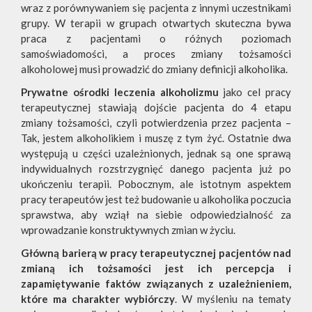
wraz z porównywaniem się pacjenta z innymi uczestnikami
grupy. W terapii w grupach otwartych skuteczna bywa
praca z pacjentami o różnych poziomach
samoświadomości, a proces zmiany tożsamości
alkoholowej musi prowadzić do zmiany definicji alkoholika.
Prywatne ośrodki leczenia alkoholizmu
jako cel pracy
terapeutycznej stawiają dojście pacjenta do 4 etapu
zmiany tożsamości, czyli potwierdzenia przez pacjenta –
Tak, jestem alkoholikiem i muszę z tym żyć. Ostatnie dwa
występują u części uzależnionych, jednak są one sprawą
indywidualnych rozstrzygnięć danego pacjenta już po
ukończeniu terapii. Pobocznym, ale istotnym aspektem
pracy terapeutów jest też budowanie u alkoholika poczucia
sprawstwa, aby wziął na siebie odpowiedzialność za
wprowadzanie konstruktywnych zmian w życiu.
Główną barierą w pracy terapeutycznej pacjentów nad
zmianą ich tożsamości jest ich percepcja i
zapamiętywanie faktów związanych z uzależnieniem,
które ma charakter wybiórczy
. W myśleniu na tematy