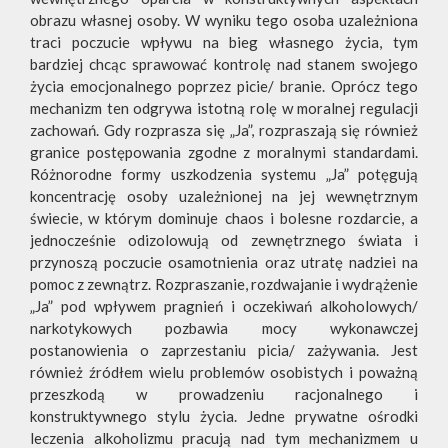
obrazu własnej osoby. W wyniku tego osoba uzależniona
traci poczucie wpływu na bieg własnego życia, tym
bardziej chcąc sprawować kontrolę nad stanem swojego
życia emocjonalnego poprzez picie/ branie. Oprócz tego
mechanizm ten odgrywa istotną rolę w moralnej regulacji
zachowań. Gdy rozprasza się „Ja”, rozpraszają się również
granice postępowania zgodne z moralnymi standardami.
Różnorodne formy uszkodzenia systemu „Ja” potęgują
koncentrację osoby uzależnionej na jej wewnętrznym
świecie, w którym dominuje chaos i bolesne rozdarcie, a
jednocześnie odizolowują od zewnętrznego świata i
przynoszą poczucie osamotnienia oraz utratę nadziei na
pomoc z zewnątrz. Rozpraszanie, rozdwajanie i wydrążenie
„Ja” pod wpływem pragnień i oczekiwań alkoholowych/
narkotykowych pozbawia mocy wykonawczej
postanowienia o zaprzestaniu picia/ zażywania. Jest
również źródłem wielu problemów osobistych i poważną
przeszkodą w prowadzeniu racjonalnego i
konstruktywnego stylu życia. Jedne prywatne ośrodki
leczenia alkoholizmu pracują nad tym mechanizmem u