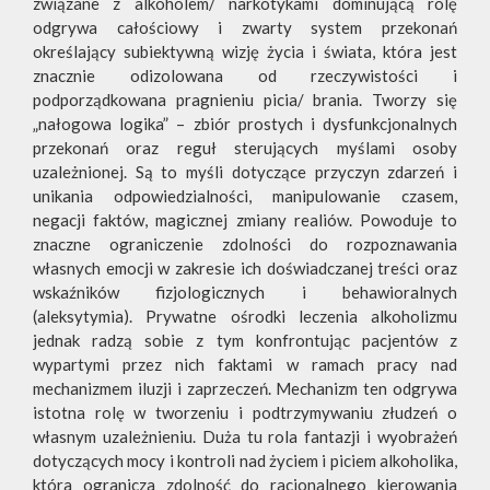
związane z alkoholem/ narkotykami dominującą rolę
odgrywa całościowy i zwarty system przekonań
określający subiektywną wizję życia i świata, która jest
znacznie odizolowana od rzeczywistości i
podporządkowana pragnieniu picia/ brania. Tworzy się
„nałogowa logika” – zbiór prostych i dysfunkcjonalnych
przekonań oraz reguł sterujących myślami osoby
uzależnionej. Są to myśli dotyczące przyczyn zdarzeń i
unikania odpowiedzialności, manipulowanie czasem,
negacji faktów, magicznej zmiany realiów. Powoduje to
znaczne ograniczenie zdolności do rozpoznawania
własnych emocji w zakresie ich doświadczanej treści oraz
wskaźników fizjologicznych i behawioralnych
(aleksytymia). Prywatne ośrodki leczenia alkoholizmu
jednak radzą sobie z tym konfrontując pacjentów z
wypartymi przez nich faktami w ramach pracy nad
mechanizmem iluzji i zaprzeczeń. Mechanizm ten odgrywa
istotna rolę w tworzeniu i podtrzymywaniu złudzeń o
własnym uzależnieniu. Duża tu rola fantazji i wyobrażeń
dotyczących mocy i kontroli nad życiem i piciem alkoholika,
która ogranicza zdolność do racjonalnego kierowania