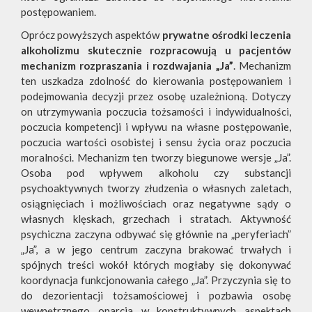
postępowaniem.
Oprócz powyższych aspektów
prywatne ośrodki leczenia
alkoholizmu skutecznie rozpracowują u pacjentów
mechanizm rozpraszania i rozdwajania „Ja”
. Mechanizm
ten uszkadza zdolność do kierowania postępowaniem i
podejmowania decyzji przez osobę uzależnioną. Dotyczy
on utrzymywania poczucia tożsamości i indywidualności,
poczucia kompetencji i wpływu na własne postępowanie,
poczucia wartości osobistej i sensu życia oraz poczucia
moralności. Mechanizm ten tworzy biegunowe wersje „Ja”.
Osoba pod wpływem alkoholu czy substancji
psychoaktywnych tworzy złudzenia o własnych zaletach,
osiągnięciach i możliwościach oraz negatywne sądy o
własnych klęskach, grzechach i stratach. Aktywność
psychiczna zaczyna odbywać się głównie na „peryferiach”
„Ja”, a w jego centrum zaczyna brakować trwałych i
spójnych treści wokół których mogłaby się dokonywać
koordynacja funkcjonowania całego „Ja”. Przyczynia się to
do dezorientacji tożsamościowej i pozbawia osobę
wewnętrznego oparcia w konstruktywnych aspektach